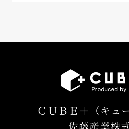
ＣＵＢＥ＋（キュ
佐藤産業株